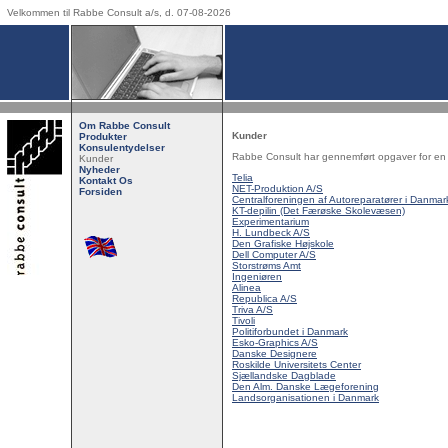
Velkommen til Rabbe Consult a/s, d. 07-08-2026
Om Rabbe Consult
Kunder
Produkter
Konsulentydelser
Rabbe Consult har gennemført opgaver for en 
Kunder
Nyheder
Telia
Kontakt Os
NET-Produktion A/S
Forsiden
Centralforeningen af Autoreparatører i Danmar
KT-depilin (Det Færøske Skolevæsen)
Experimentarium
H. Lundbeck A/S
Den Grafiske Højskole
Dell Computer A/S
Storstrøms Amt
Ingeniøren
Alinea
Republica A/S
Triva A/S
Tivoli
Politiforbundet i Danmark
Esko-Graphics A/S
Danske Designere
Roskilde Universitets Center
Sjællandske Dagblade
Den Alm. Danske Lægeforening
Landsorganisationen i Danmark