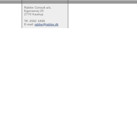
Rabbe Consult a/s,
Egensevej 25
2770 Kastrup
Tlf: 4582 1898
E-mail:
rabbe@rabbe.dk